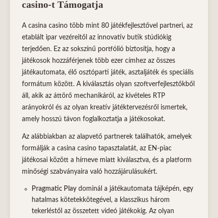
casino-t Támogatja
A casina casino több mint 80 játékfejlesztővel partneri, az
etablált ipar vezéreitől az innovatív butik stúdiókig
terjedően. Ez az sokszínű portfólió biztosítja, hogy a
játékosok hozzáférjenek több ezer címhez az összes
játékautomata, élő osztóparti játék, asztaljáték és speciális
formátum között. A kiválasztás olyan szoftverfejlesztőkből
áll, akik az áttörő mechanikáról, az kivételes RTP
arányokról és az olyan kreatív játéktervezésről ismertek,
amely hosszú távon foglalkoztatja a játékosokat.
Az alábbiakban az alapvető partnerek találhatók, amelyek
formálják a casina casino tapasztalatát, az EN-piac
játékosai között a hírneve miatt kiválasztva, és a platform
minőségi szabványaira való hozzájárulásukért.
Pragmatic Play
dominál a játékautomata tájképén, egy
hatalmas kötetekkötegével, a klasszikus három
tekerléstől az összetett videó játékokig. Az olyan