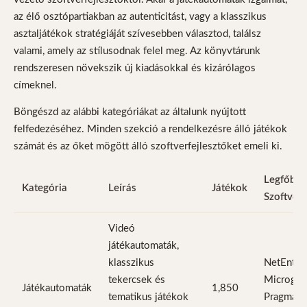
az élő osztópartiakban az autenticitást, vagy a klasszikus
asztaljátékok stratégiáját szívesebben választod, találsz
valami, amely az stílusodnak felel meg. Az könyvtárunk
rendszeresen növekszik új kiadásokkal és kizárólagos
címeknel.
Böngészd az alábbi kategóriákat az általunk nyújtott
felfedezéséhez. Minden szekció a rendelkezésre álló játékok
számát és az őket mögött álló szoftverfejlesztőket emeli ki.
Legfőbb
Kategória
Leírás
Játékok
Szoftverf
Videó
játékautomaták,
klasszikus
NetEnt,
tekercsek és
Microgam
Játékautomaták
1,850
tematikus játékok
Pragmatic