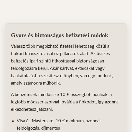
Gyors és biztonságos befizetési módok
Válassz több megbízható fizetési lehetőség közül a
fiókod finanszírozásához pillanatok alatt. Az összes
befizetés ipari szintű titkosítással biztonságosan
feldolgozásra kerül. Akár kártyát, e-tárcákat vagy
bankátutalást részesítesz előnyben, van egy módunk,
amely számodra működik.
A befizetések mindössze 10 £ összegből indulnak, a
legtöbb módszer azonnal jóváírja a fiókodot, így azonnal
elkezdhetesz játszani.
Visa és Mastercard: 10 £ minimum, azonnali
feldolgozás, díjmentes