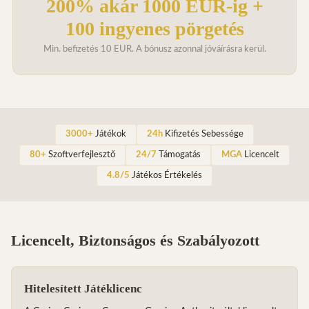
200% akár 1000 EUR-ig +
100 ingyenes pörgetés
Min. befizetés 10 EUR. A bónusz azonnal jóváírásra kerül.
3000+
Játékok
24h
Kifizetés Sebessége
80+
Szoftverfejlesztő
24/7
Támogatás
MGA
Licencelt
4.8/5
Játékos Értékelés
Licencelt, Biztonságos és Szabályozott
Hitelesített Játéklicenc