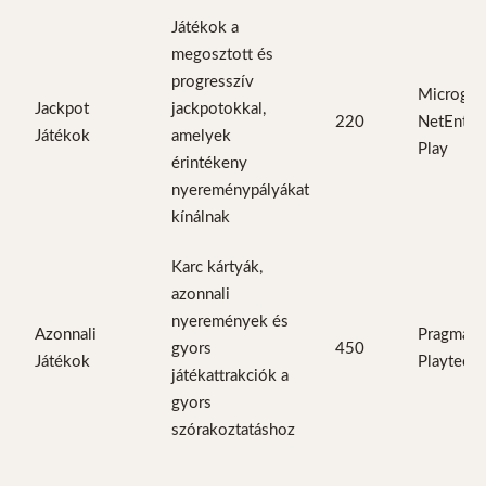
Játékok a
megosztott és
progresszív
Microgam
Jackpot
jackpotokkal,
220
NetEnt, P
Játékok
amelyek
Play
érintékeny
nyereménypályákat
kínálnak
Karc kártyák,
azonnali
nyeremények és
Azonnali
Pragmatic
gyors
450
Játékok
Playtech,
játékattrakciók a
gyors
szórakoztatáshoz