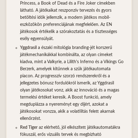
Princess, a Book of Dead és a Fire Joker címekben
látható. A játékaikat reszponzív tervezés és gyors
betöltési idők jellemzik, a modern játékos mobil-
eszközökön preferenciájának megfelelően. Az EN
játékosok értékelik a szórakoztatás és a tisztességes
esély egyensúlyát.
Yggdrasil
a északi mitológia branding-jét korszerű
játékmechanikákkal kombinálta, az olyan címeket
kiadva, mint a Valkyrie, a Lilith's Inferno és a Vikings Go
Berzerk, amelyek kitűnnek a szűk játékautomata
piacon. Az progresszív szorzó rendszerekről és a
jellegzetes bónusz fordulókról ismerik, az Yggdrasil
olyan játékosokat vonz, akik az innováció és a magas
termelési értéket keresik. A Boost funkció, amely
megduplázza a nyereményt egy díjért, azokat a
játékosokat vonzza, akik a volatilitás felett akarnak
ellenőrzést.
Red Tiger
az elérhető, jól elkészített játékautomatákra
fókuszál, erős vizuális tervek és megbízható