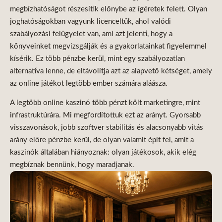
megbízhatóságot részesítik előnybe az ígéretek felett. Olyan
joghatóságokban vagyunk licenceltük, ahol valódi
szabályozási felügyelet van, ami azt jelenti, hogy a
könyveinket megvizsgálják és a gyakorlatainkat figyelemmel
kísérik. Ez több pénzbe kerül, mint egy szabályozatlan
alternatíva lenne, de eltávolítja azt az alapvető kétséget, amely
az online játékot legtöbb ember számára aláásza.
A legtöbb online kaszinó több pénzt költ marketingre, mint
infrastruktúrára. Mi megfordítottuk ezt az arányt. Gyorsabb
visszavonások, jobb szoftver stabilitás és alacsonyabb vitás
arány előre pénzbe kerül, de olyan valamit épít fel, amit a
kaszinók általában hiányoznak: olyan játékosok, akik elég
megbíznak bennünk, hogy maradjanak.