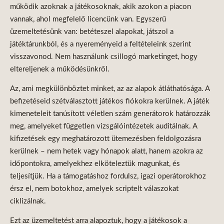
működik azoknak a játékosoknak, akik azokon a piacon
vannak, ahol megfelelő licencünk van. Egyszerű
üzemeltetésünk van: betéteszel alapokat, játszol a
játéktárunkból, és a nyereményeid a feltételeink szerint
visszavonod. Nem használunk csillogó marketinget, hogy
eltereljenek a működésünkről.
Az, ami megkülönböztet minket, az az alapok átláthatósága. A
befizetéseid szétválasztott játékos fiókokra kerülnek. A játék
kimeneteleit tanúsított véletlen szám generátorok határozzák
meg, amelyeket független vizsgálóintézetek auditálnak. A
kifizetések egy meghatározott ütemezésben feldolgozásra
kerülnek – nem hetek vagy hónapok alatt, hanem azokra az
időpontokra, amelyekhez elköteleztük magunkat, és
teljesítjük. Ha a támogatáshoz fordulsz, igazi operátorokhoz
érsz el, nem botokhoz, amelyek scriptelt válaszokat
ciklizálnak.
Ezt az üzemeltetést arra alapoztuk, hogy a játékosok a