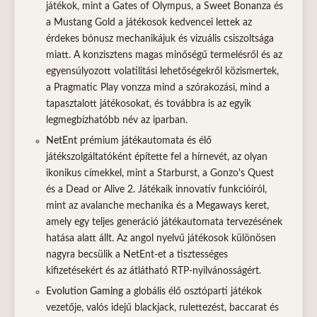
játékok, mint a Gates of Olympus, a Sweet Bonanza és
a Mustang Gold a játékosok kedvencei lettek az
érdekes bónusz mechanikájuk és vizuális csiszoltsága
miatt. A konzisztens magas minőségű termelésről és az
egyensúlyozott volatilitási lehetőségekről közismertek,
a Pragmatic Play vonzza mind a szórakozási, mind a
tapasztalott játékosokat, és továbbra is az egyik
legmegbízhatóbb név az iparban.
NetEnt
prémium játékautomata és élő
játékszolgáltatóként építette fel a hírnevét, az olyan
ikonikus címekkel, mint a Starburst, a Gonzo's Quest
és a Dead or Alive 2. Játékaik innovatív funkcióiról,
mint az avalanche mechanika és a Megaways keret,
amely egy teljes generáció játékautomata tervezésének
hatása alatt állt. Az angol nyelvű játékosok különösen
nagyra becsülik a NetEnt-et a tisztességes
kifizetésekért és az átlátható RTP-nyilvánosságért.
Evolution Gaming
a globális élő osztóparti játékok
vezetője, valós idejű blackjack, rulettezést, baccarat és