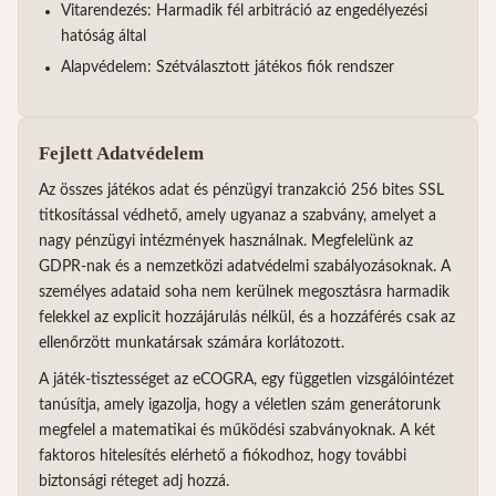
Vitarendezés: Harmadik fél arbitráció az engedélyezési
hatóság által
Alapvédelem: Szétválasztott játékos fiók rendszer
Fejlett Adatvédelem
Az összes játékos adat és pénzügyi tranzakció 256 bites SSL
titkosítással védhető, amely ugyanaz a szabvány, amelyet a
nagy pénzügyi intézmények használnak. Megfelelünk az
GDPR-nak és a nemzetközi adatvédelmi szabályozásoknak. A
személyes adataid soha nem kerülnek megosztásra harmadik
felekkel az explicit hozzájárulás nélkül, és a hozzáférés csak az
ellenőrzött munkatársak számára korlátozott.
A játék-tisztességet az eCOGRA, egy független vizsgálóintézet
tanúsítja, amely igazolja, hogy a véletlen szám generátorunk
megfelel a matematikai és működési szabványoknak. A két
faktoros hitelesítés elérhető a fiókodhoz, hogy további
biztonsági réteget adj hozzá.