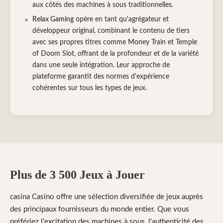
aux côtés des machines à sous traditionnelles.
Relax Gaming
opère en tant qu'agrégateur et
développeur original, combinant le contenu de tiers
avec ses propres titres comme Money Train et Temple
of Doom Slot, offrant de la profondeur et de la variété
dans une seule intégration. Leur approche de
plateforme garantit des normes d'expérience
cohérentes sur tous les types de jeux.
Plus de 3 500 Jeux à Jouer
casina Casino offre une sélection diversifiée de jeux auprès
des principaux fournisseurs du monde entier. Que vous
préfériez l'excitation des machines à sous, l'authenticité des