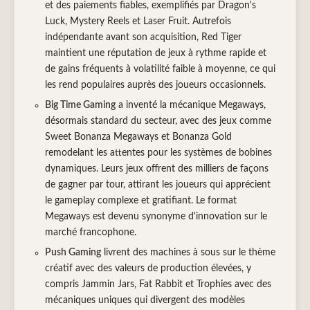
et des paiements fiables, exemplifiés par Dragon's
Luck, Mystery Reels et Laser Fruit. Autrefois
indépendante avant son acquisition, Red Tiger
maintient une réputation de jeux à rythme rapide et
de gains fréquents à volatilité faible à moyenne, ce qui
les rend populaires auprès des joueurs occasionnels.
Big Time Gaming
a inventé la mécanique Megaways,
désormais standard du secteur, avec des jeux comme
Sweet Bonanza Megaways et Bonanza Gold
remodelant les attentes pour les systèmes de bobines
dynamiques. Leurs jeux offrent des milliers de façons
de gagner par tour, attirant les joueurs qui apprécient
le gameplay complexe et gratifiant. Le format
Megaways est devenu synonyme d'innovation sur le
marché francophone.
Push Gaming
livrent des machines à sous sur le thème
créatif avec des valeurs de production élevées, y
compris Jammin Jars, Fat Rabbit et Trophies avec des
mécaniques uniques qui divergent des modèles