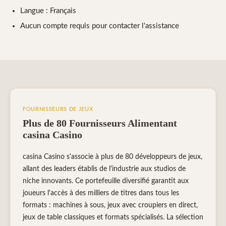
Langue : Français
Aucun compte requis pour contacter l'assistance
FOURNISSEURS DE JEUX
Plus de 80 Fournisseurs Alimentant
casina Casino
casina Casino s'associe à plus de 80 développeurs de jeux,
allant des leaders établis de l'industrie aux studios de
niche innovants. Ce portefeuille diversifié garantit aux
joueurs l'accès à des milliers de titres dans tous les
formats : machines à sous, jeux avec croupiers en direct,
jeux de table classiques et formats spécialisés. La sélection