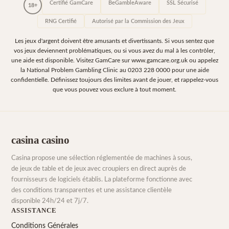
Certifié GamCare
BeGambleAware
SSL Sécurisé
18+
RNG Certifié
Autorisé par la Commission des Jeux
Les jeux d'argent doivent être amusants et divertissants. Si vous sentez que
vos jeux deviennent problématiques, ou si vous avez du mal à les contrôler,
une aide est disponible. Visitez GamCare sur www.gamcare.org.uk ou appelez
la National Problem Gambling Clinic au 0203 228 0000 pour une aide
confidentielle. Définissez toujours des limites avant de jouer, et rappelez-vous
que vous pouvez vous exclure à tout moment.
casina casino
Casina propose une sélection réglementée de machines à sous,
de jeux de table et de jeux avec croupiers en direct auprès de
fournisseurs de logiciels établis. La plateforme fonctionne avec
des conditions transparentes et une assistance clientèle
disponible 24h/24 et 7j/7.
ASSISTANCE
Conditions Générales