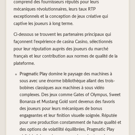
comprend des fournisseurs réputés pour leurs
mécaniques révolutionnaires, leurs taux RTP
exceptionnels et la conception de jeux créative qui
captive les joueurs à long terme.
Ci-dessous se trouvent les partenaires principaux qui
façonnent l'expérience de casina Casino, sélectionnés
pour leur réputation auprès des joueurs du marché
français et leur contribution aux normes de qualité de la
plateforme.
Pragmatic Play
domine le paysage des machines à
sous avec une énorme bibliothèque allant des trois-
bobines classiques aux machines à sous vidéo
complexes. Des jeux comme Gates of Olympus, Sweet
Bonanza et Mustang Gold sont devenus des favoris
des joueurs pour leurs mécaniques de bonus
engageantes et leur finition visuelle soignée. Réputée
pour une production constamment de haute qualité et
des options de volatilité équilibrées, Pragmatic Play