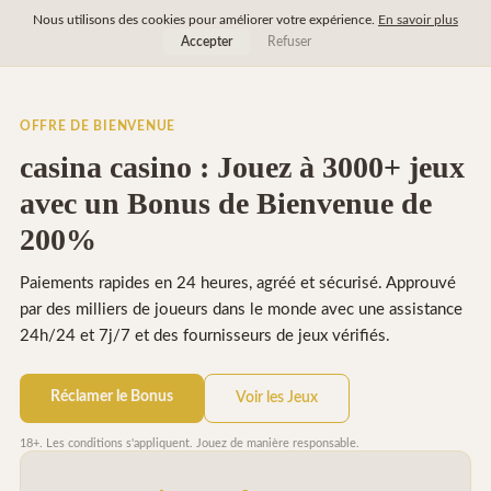
Nous utilisons des cookies pour améliorer votre expérience.
En savoir plus
casina casino
Accepter
Refuser
OFFRE DE BIENVENUE
casina casino : Jouez à 3000+ jeux
avec un Bonus de Bienvenue de
200%
Paiements rapides en 24 heures, agréé et sécurisé. Approuvé
par des milliers de joueurs dans le monde avec une assistance
24h/24 et 7j/7 et des fournisseurs de jeux vérifiés.
Réclamer le Bonus
Voir les Jeux
18+. Les conditions s'appliquent. Jouez de manière responsable.